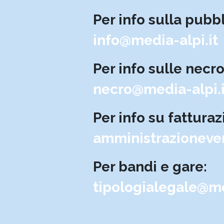
Per info sulla pubbl
info@media-alpi.it
Per info sulle necro
necro@media-alpi.i
Per info su fattura
amministrazioneve
Per bandi e gare:
tipologialegale@me