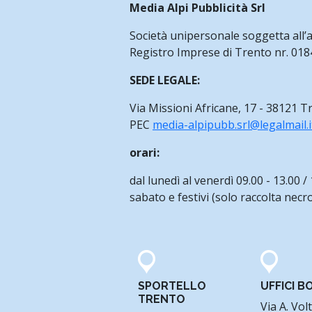
Media Alpi Pubblicità Srl
Società unipersonale soggetta all
Registro Imprese di Trento nr. 01847
SEDE LEGALE:
Via Missioni Africane, 17 - 38121 T
PEC
media-alpipubb.srl@legalmail.i
orari:
dal lunedì al venerdì 09.00 - 13.00 / 
sabato e festivi (solo raccolta necro
SPORTELLO
UFFICI 
TRENTO
Via A. Vol