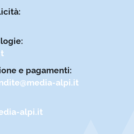
icità:
logie:
t
zione e pagamenti:
ndite@media-alpi.it
dia-alpi.it